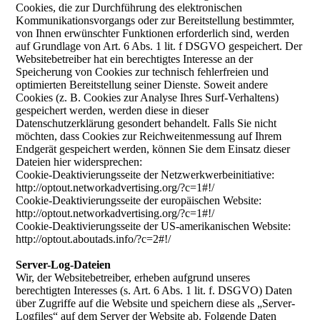
Cookies, die zur Durchführung des elektronischen
Kommunikationsvorgangs oder zur Bereitstellung bestimmter,
von Ihnen erwünschter Funktionen erforderlich sind, werden
auf Grundlage von Art. 6 Abs. 1 lit. f DSGVO gespeichert. Der
Websitebetreiber hat ein berechtigtes Interesse an der
Speicherung von Cookies zur technisch fehlerfreien und
optimierten Bereitstellung seiner Dienste. Soweit andere
Cookies (z. B. Cookies zur Analyse Ihres Surf-Verhaltens)
gespeichert werden, werden diese in dieser
Datenschutzerklärung gesondert behandelt. Falls Sie nicht
möchten, dass Cookies zur Reichweitenmessung auf Ihrem
Endgerät gespeichert werden, können Sie dem Einsatz dieser
Dateien hier widersprechen:
Cookie-Deaktivierungsseite der Netzwerkwerbeinitiative:
http://optout.networkadvertising.org/?c=1#!/
Cookie-Deaktivierungsseite der europäischen Website:
http://optout.networkadvertising.org/?c=1#!/
Cookie-Deaktivierungsseite der US-amerikanischen Website:
http://optout.aboutads.info/?c=2#!/
Server-Log-Dateien
Wir, der Websitebetreiber, erheben aufgrund unseres
berechtigten Interesses (s. Art. 6 Abs. 1 lit. f. DSGVO) Daten
über Zugriffe auf die Website und speichern diese als „Server-
Logfiles“ auf dem Server der Website ab. Folgende Daten