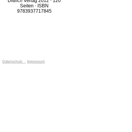
Dittrich Verlag 2012 · 120
Seiten · ISBN
9783937717845
Date
nschutz
·
Impressum
home
vita
podcasts
Lieder können fliegen
Lied can Fly
Interviewgäste
kontakt