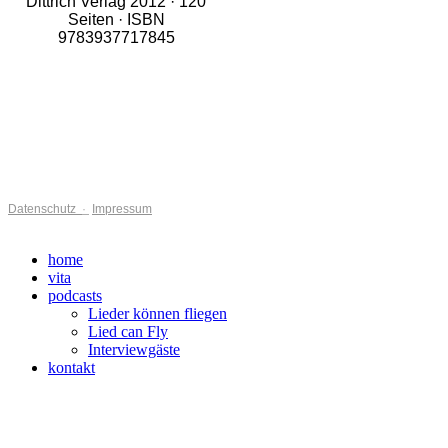
Dittrich Verlag 2012 · 120
Seiten · ISBN
9783937717845
Date
nschutz
·
Impressum
home
vita
podcasts
Lieder können fliegen
Lied can Fly
Interviewgäste
kontakt